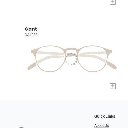
+
Gant
GA4083
+
Quick Links
About Us