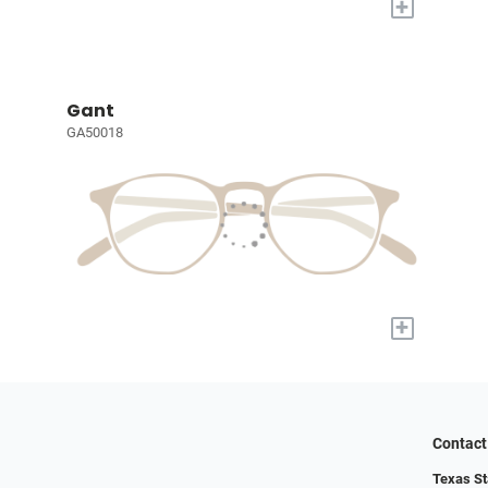
+
Gant
GA50018
+
Contact
Texas St