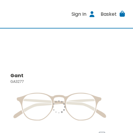
Sign In
Basket
Gant
GA3277