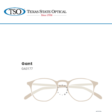
Gant
GA3177