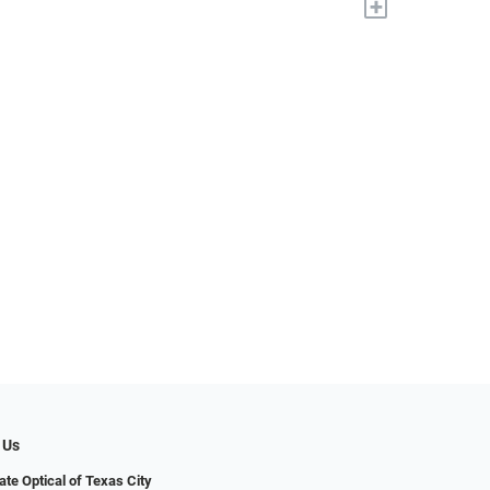
+
 Us
ate Optical of Texas City