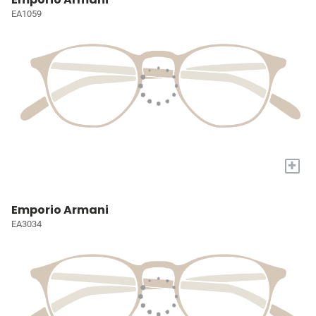
EA1059
+
Emporio Armani
EA3034