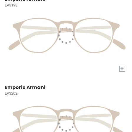
EA3198
+
Emporio Armani
EA3202