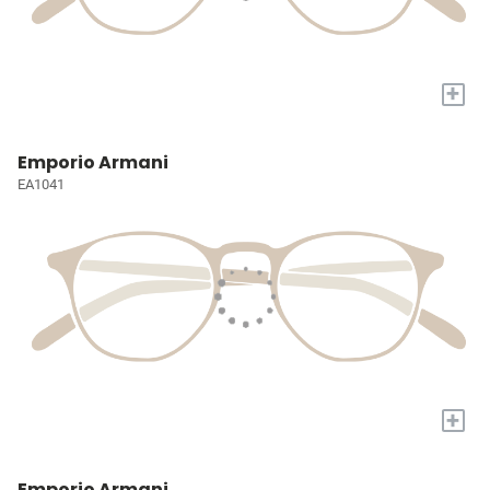
+
Emporio Armani
EA1041
+
Emporio Armani