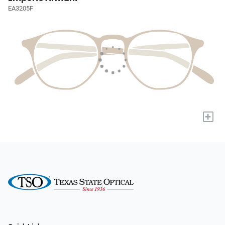
EA3205F
+