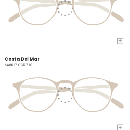
+
Costa Del Mar
6A8017 OCR 710
+