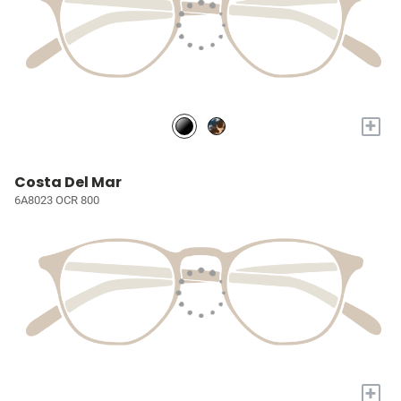
+
Costa Del Mar
6A8023 OCR 800
+