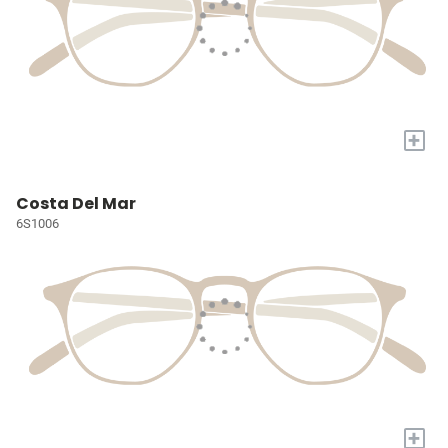
+
Costa Del Mar
6S1006
+