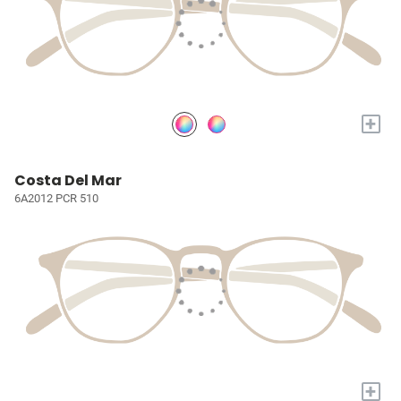
+
Costa Del Mar
6A2012 PCR 510
+