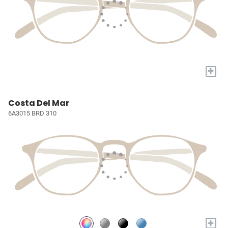
+
Costa Del Mar
6A3015 BRD 310
+