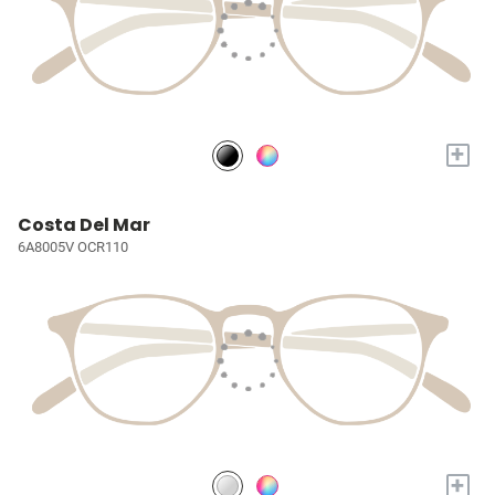
+
Costa Del Mar
6A8005V OCR110
+