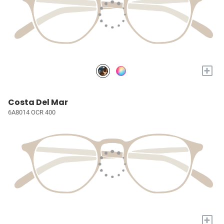
+
Costa Del Mar
6A8014 OCR 400
+