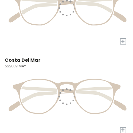
+
Costa Del Mar
6S2009 MAY
+