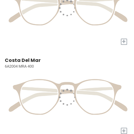
+
Costa Del Mar
6A2004 MRA 400
+