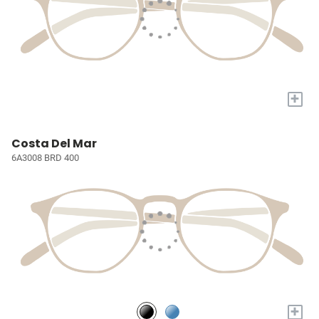
+
Costa Del Mar
6A3008 BRD 400
+